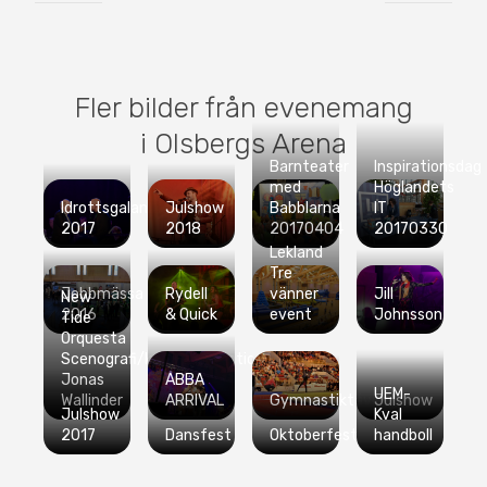
Fler bilder från evenemang
i Olsbergs Arena
Barnteater
Inspirationsdag
med
Höglandets
Idrottsgalan
Julshow
Babblarna
IT
2017
2018
20170404
20170330
Lekland
Tre
Jobbmässa
Rydell
vänner
Jill
New
2016
& Quick
event
Johnsson
Tide
Orquesta
Scenografi/konstinstallation
Jonas
ABBA
UEM-
Wallinder
ARRIVAL
Gymnastiktävlingar
Julshow
Julshow
Kval
2017
Dansfest
Oktoberfest
handboll