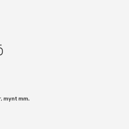
ö
er, mynt mm.