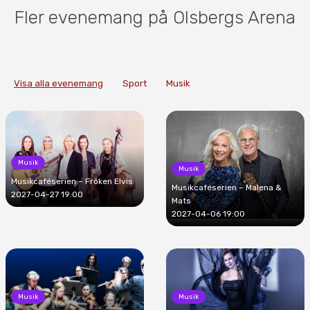
Fler evenemang på Olsbergs Arena
Visa alla evenemang
Sport
Musik
Musik
Musik
Musikcaféserien – Fröken Elvis
Musikcaféserien – Malena &
2027-04-27 19:00
Mats
2027-04-06 19:00
Musik
Musik