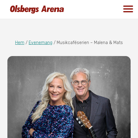
Hem
/
Evenemang
/
Musikcaféserien – Malena & Mats