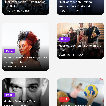
Musikcaféserien – Tavlor på en
Musikcaféserien – Minna
utställning
Weurlander – Kraftspel
2027-03-02 19:00
2027-02-02 19:00
Musik
Musikcaféserien – Ethno on the
road
Musik
2026-10-13 19:00
Musikcaféserien – Miriam Aïda –
Loving the Hero
2026-11-24 19:00
Musik
Sport
Musikcaféserien – Jakob
Karlzon – Questar
Ungdoms-SM Steg 1, P 18