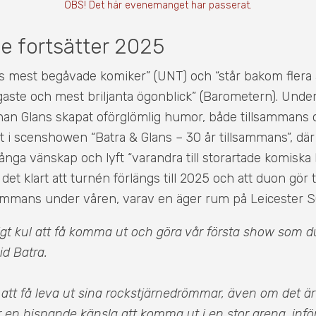
OBS! Det här evenemanget har passerat.
e fortsätter 2025
ts mest begåvade komiker” (UNT) och “står bakom flera
gaste och mest briljanta ögonblick” (Barometern). Unde
an Glans skapat oförglömlig humor, både tillsammans oc
rat i scenshowen “Batra & Glans – 30 år tillsammans”, där
nga vänskap och lyft “varandra till storartade komiska 
 det klart att turnén förlängs till 2025 och att duon gör t
lsammans under våren, varav en äger rum på Leicester S
ligt kul att få komma ut och göra vår första show som du
id Batra.
t att få leva ut sina rockstjärnedrömmar, även om det är
 en hisnande känsla att komma ut i en stor arena, infö