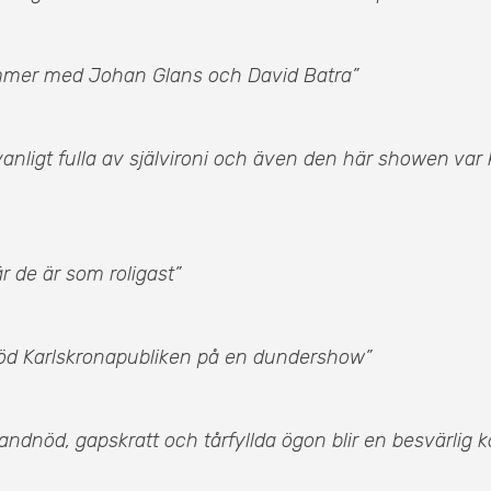
nummer med Johan Glans och David Batra”
anligt fulla av självironi och även den här showen var 
r de är som roligast”
jöd Karlskronapubliken på en dundershow”
ndnöd, gapskratt och tårfyllda ögon blir en besvärlig