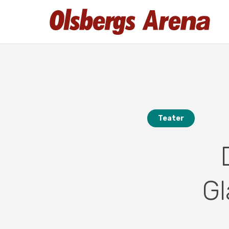
Teater
Gl