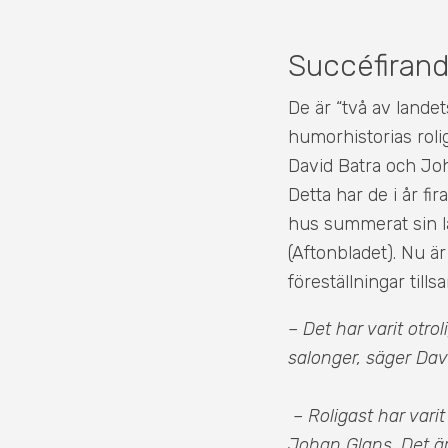
Succéfirand
De är “två av lande
humorhistorias roli
David Batra och Joh
Detta har de i år fi
hus summerat sin lå
(Aftonbladet). Nu är
föreställningar til
– Det har varit otro
salonger, säger Dav
– Roligast har vari
Johan Glans. Det är