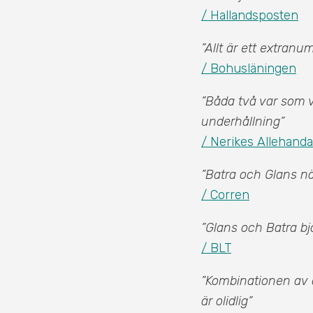
/ Hallandsposten
”Allt är ett extra
/ Bohusläningen
”Båda två var som v
underhållning”
/ Nerikes Allehanda
”Batra och Glans nä
/ Corren
”Glans och Batra b
/ BLT
”Kombinationen av a
är olidlig”