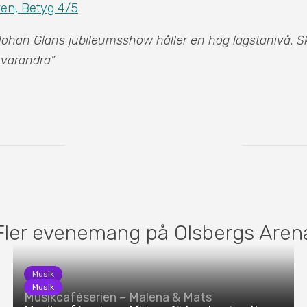
ren, Betyg 4/5
ohan Glans jubileumsshow håller en hög lägstanivå. Skr
 varandra”
Fler evenemang på Olsbergs Aren
Musik
Musik
Musikcaféserien – Malena & Mats