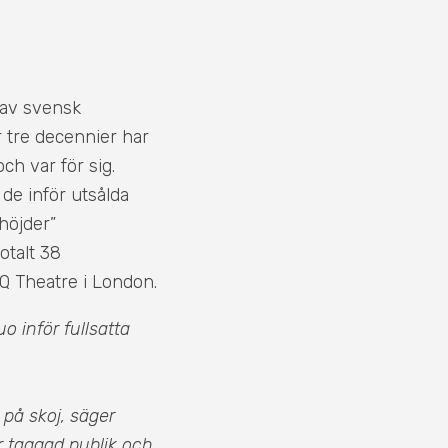
 av svensk
r tre decennier har
h var för sig.
 de inför utsålda
höjder”
otalt 38
Q Theatre i London.
o inför fullsatta
 på skoj, säger
r taggad publik och