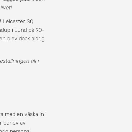
ivet!
på Leicester SQ
andup i Lund på 90-
en blev dock aldrig
ställningen till i
a med en väska in i
ar behov av
örig personal.