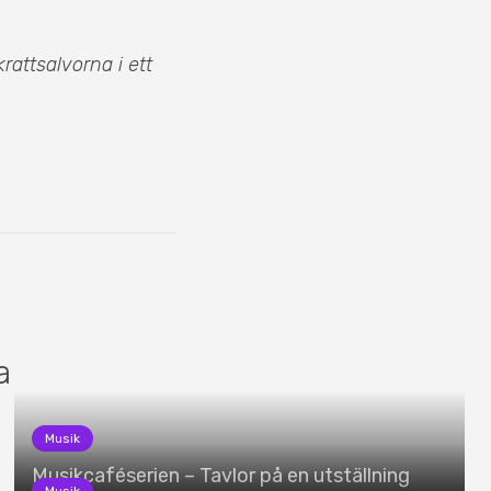
attsalvorna i ett
a
Musik
Musikcaféserien – Tavlor på en utställning