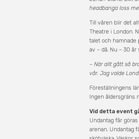
headbanga loss med p
Till våren blir det 
Theatre i London. N
talet och hamnade på
av – då. Nu – 30 år 
– När allt gått så br
vår. Jag valde Lond
Föreställningens lä
Ingen åldersgräns
Vid detta event g
Undantag får göras 
arenan. Undantag f
skötväska. Väskor s