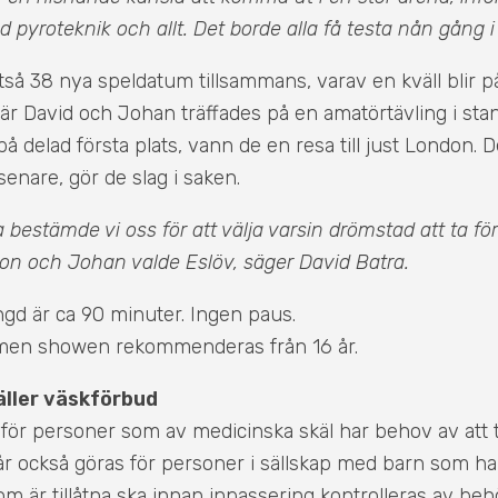
yroteknik och allt. Det borde alla få testa nån gång i l
alltså 38 nya speldatum tillsammans, varav en kväll blir 
är David och Johan träffades på en amatörtävling i st
 delad första plats, vann de en resa till just London. D
senare, gör de slag i saken.
a bestämde vi oss för att välja varsin drömstad att ta före
on och Johan valde Eslöv, säger David Batra.
ngd är ca 90 minuter. Ingen paus.
 men showen rekommenderas från 16 år.
äller väskförbud
för personer som av medicinska skäl har behov av att t
år också göras för personer i sällskap med barn som h
om är tillåtna ska innan inpassering kontrolleras av beh