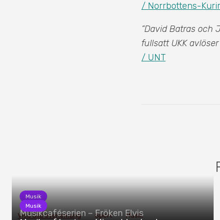
/ Norrbottens-Kuri
”David Batras och J
fullsatt UKK avlöser
/ UNT
Musik
Musik
Musikcaféserien – Fröken Elvis
Visa alla evenemang
Sport
Musik