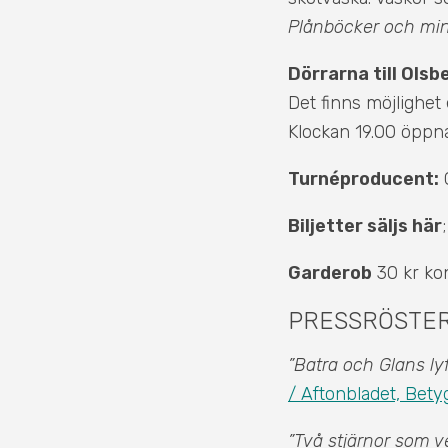
Plånböcker och mind
Dörrarna till Ols
Det finns möjlighet e
Klockan 19.00 öppnas
Turnéproducent:
C
Biljetter säljs här
Garderob
30 kr kon
PRESSRÖSTER
”Batra och Glans lyf
/ Aftonbladet, Bety
”Två stjärnor som ve