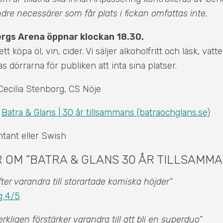
re necessärer som får plats i fickan omfattas inte.
bergs Arena öppnar klockan 18.30.
tt köpa öl, vin, cider. Vi säljer alkoholfritt och läsk, vatt
 dörrarna för publiken att inta sina platser.
ecilia Stenborg, CS Nöje
;
Batra & Glans | 30 år tillsammans (batraochglans.se)
tant eller Swish
 OM ”BATRA & GLANS 30 ÅR TILLSAMMA
ter varandra till storartade komiska höjder”
g 4/5
rkligen förstärker varandra till att bli en superduo”