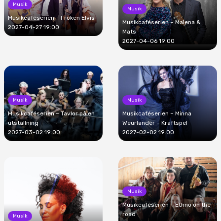
Musik
Musik
Musikcaféserien – Fröken Elvis
Musikcaféserien – Malena &
2027-04-27 19:00
Mats
2027-04-06 19:00
Musik
Musik
Musikcaféserien – Tavlor på en
Musikcaféserien – Minna
utställning
Weurlander – Kraftspel
2027-03-02 19:00
2027-02-02 19:00
Musik
Musikcaféserien – Ethno on the
road
Musik