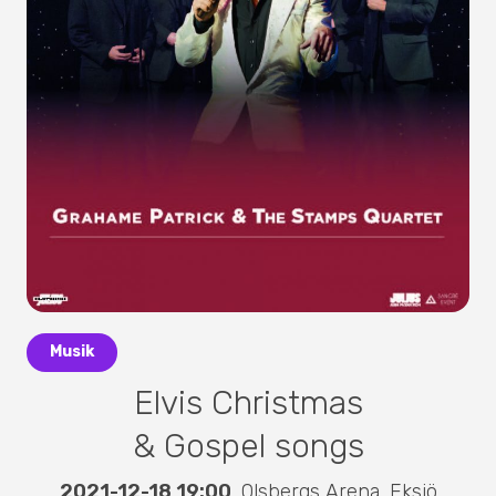
Musik
Elvis Christmas
& Gospel songs
2021-12-18 19:00
,
Olsbergs Arena
,
Eksjö