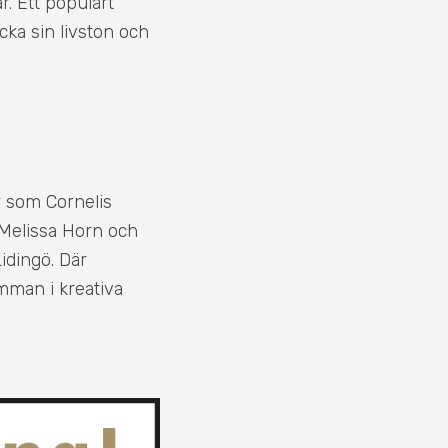
r. Ett populärt
cka sin livston och
r som Cornelis
 Melissa Horn och
idingö. Där
mman i kreativa