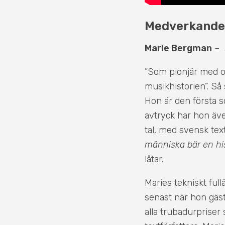
Medverkande
Marie Bergman
– s
”Som pionjär med o
musikhistorien”. Så
Hon är den första s
avtryck har hon äv
tal, med svensk tex
människa bär en his
låtar.
Maries tekniskt ful
senast när hon gäs
alla trubadurprise