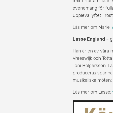
textförfattare. Mari
evenemang för fulla 
uppleva lyftet i rös
Läs mer om Marie:
Lasse Englund
– gi
Han är en av våra 
Vreeswijk och Tott
Toni Holgersson. L
produceras spännan
musikaliska möten
Läs mer om Lasse: