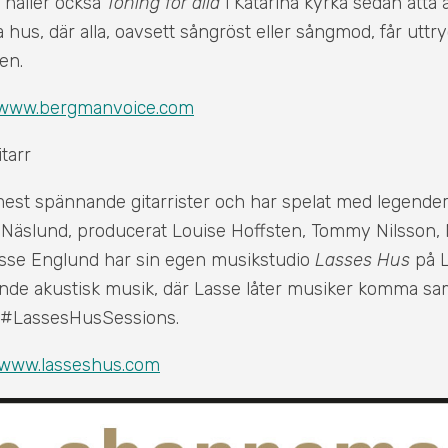
e håller också
Toning för alla
i Katarina kyrka sedan åtta å
hus, där alla, oavsett sångröst eller sångmod, får uttry
ten.
www.bergmanvoice.com
tarr
mest spännande gitarrister och har spelat med legende
a Näslund, producerat Louise Hoffsten, Tommy Nilsson,
asse Englund har sin egen musikstudio
Lasses Hus
på L
de akustisk musik, där Lasse låter musiker komma sa
; #LassesHusSessions.
www.lasseshus.com