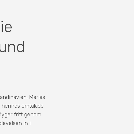
ie
lund
kandinavien. Maries
ed hennes omtalade
flyger fritt genom
levelsen in i