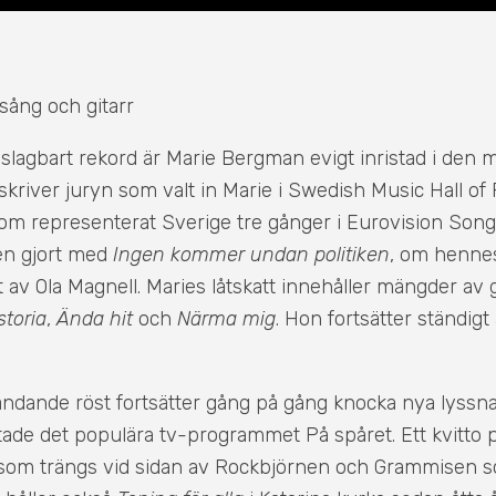
ång och gitarr
slagbart rekord är Marie Bergman evigt inristad i den
 skriver juryn som valt in Marie i Swedish Music Hall of
om representerat Sverige tre gånger i Eurovision Song
en gjort med
Ingen kommer undan politiken
, om henne
t av Ola Magnell. Maries låtskatt innehåller mängder a
toria
,
Ända hit
och
Närma mig
. Hon fortsätter ständig
ländande röst fortsätter gång på gång knocka nya lyssnar
tade det populära tv-programmet På spåret. Ett kvitto
r som trängs vid sidan av Rockbjörnen och Grammisen 