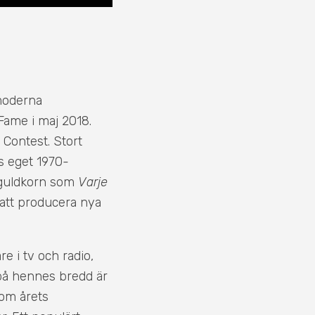
 moderna
 Fame i maj 2018.
 Contest. Stort
s eget 1970-
v guldkorn som
Varje
t att producera nya
e i tv och radio,
 på hennes bredd är
som årets