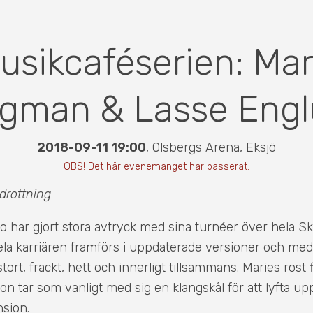
usikcaféserien: Mar
gman & Lasse Eng
2018-09-11 19:00
,
Olsbergs Arena
,
Eksjö
OBS! Det här evenemanget har passerat.
drottning
 har gjort stora avtryck med sina turnéer över hela S
ela karriären framförs i uppdaterade versioner och m
tort, fräckt, hett och innerligt tillsammans. Maries röst 
n tar som vanligt med sig en klangskål för att lyfta upp
nsion.