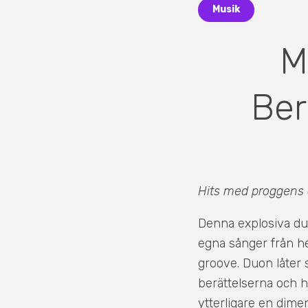
Musik
M
Ber
Hits med proggens 
Denna explosiva duo
egna sånger från h
groove. Duon låter s
berättelserna och ho
ytterligare en dime