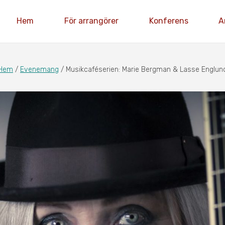
Hem
För arrangörer
Konferens
A
Hem
/
Evenemang
/
Musikcaféserien: Marie Bergman & Lasse Englun