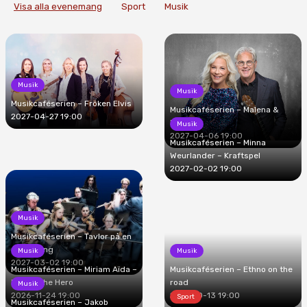
Visa alla evenemang
Sport
Musik
Musik
Musik
Musikcaféserien – Fröken Elvis
Musikcaféserien – Malena &
2027-04-27 19:00
Mats
Musik
2027-04-06 19:00
Musikcaféserien – Minna
Weurlander – Kraftspel
2027-02-02 19:00
Musik
Musikcaféserien – Tavlor på en
utställning
Musik
Musik
2027-03-02 19:00
Musikcaféserien – Miriam Aïda –
Musikcaféserien – Ethno on the
Loving the Hero
road
Musik
2026-11-24 19:00
2026-10-13 19:00
Sport
Musikcaféserien – Jakob