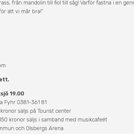
ass, från mandolin till fiol till såg! Varför fastna i en ge
ör att vi mår bra!”
röm
jett.
sjö 19.00
a Fyhr 0381-361 81
ronor säljs på Tourist center
50 kronor säljs i samband med musikcafeét
mmun och Olsbergs Arena