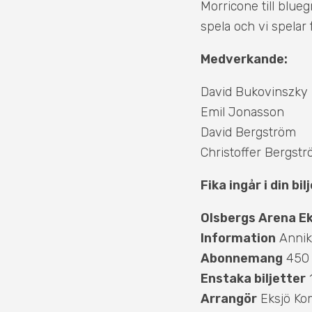
Morricone till bluegr
spela och vi spelar f
Medverkande:
David Bukovinszky
Emil Jonasson
David Bergström
Christoffer Bergst
Fika ingår i din bil
Olsbergs Arena Ek
Information
Annik
Abonnemang
450 k
Enstaka biljetter
1
Arrangör
Eksjö Ko