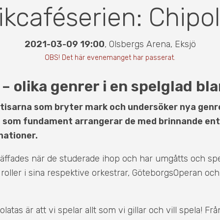
kcaféserien: Chipo
2021-03-09 19:00
,
Olsbergs Arena
,
Eksjö
OBS! Det här evenemanget har passerat.
– olika genrer i en spelglad bl
stisarna som bryter mark och undersöker nya genr
n som fundament arrangerar de med brinnande ent
ationer.
äffades när de studerade ihop och har umgåtts och spe
roller i sina respektive orkestrar, GöteborgsOperan oc
latas är att vi spelar allt som vi gillar och vill spela! Frå