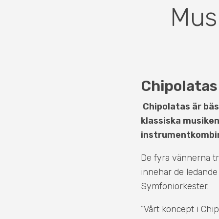
Musi
Chipolatas 
Chipolatas är bä
klassiska musike
instrumentkombin
De fyra vännerna tr
innehar de ledande 
Symfoniorkester.
”Vårt koncept i Chipo