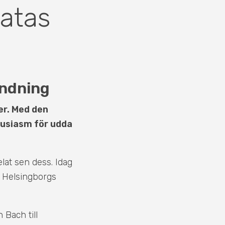
latas
andning
er. Med den
usiasm för udda
lat sen dess. Idag
h Helsingborgs
n Bach till