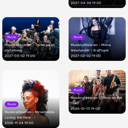
2027-04-06 19:00
Musik
Musik
Musikcaféserien – Tavlor på en
Musikcaféserien – Minna
utställning
Weurlander – Kraftspel
2027-03-02 19:00
2027-02-02 19:00
Musik
Musikcaféserien – Ethno on the
road
Musik
2026-10-13 19:00
Musikcaféserien – Miriam Aïda –
Loving the Hero
2026-11-24 19:00