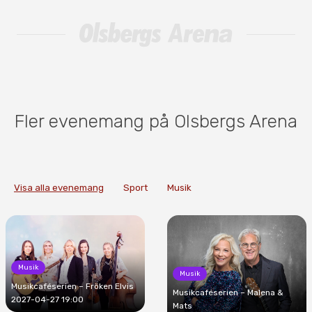
Fler evenemang på Olsbergs Arena
Visa alla evenemang
Sport
Musik
Musik
Musik
Musikcaféserien – Fröken Elvis
Musikcaféserien – Malena &
2027-04-27 19:00
Mats