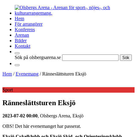
Hem
För arrangörer
Konferens
Arenan
Bilder
Kontakt
Sök på olsbergsarena.se
Hem
/
Evenemang
/
Ränneslättsturen Eksjö
Sport
Ränneslättsturen Eksjö
2023-07-02 00:00
,
Olsbergs Arena
,
Eksjö
OBS! Det här evenemanget har passerat.
Eksjö Cykelklubb och Eksjö Skid- och Orienteringsklubb